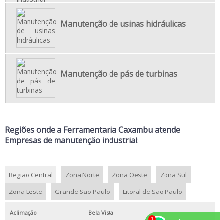
EMPRESA USINAGEM
FABRICANTE DE PEÇAS PARA INDÚSTRIAS
Manutenção de usinas hidráulicas
FABRICAÇÃO DE COMPONENTES SOB MEDIDA
FABRICAÇÃO DE PEÇAS SOB ENCOMENDA
FABRICAÇÃO DE PEÇAS USINADAS
Manutenção de pás de turbinas
MANUTENÇÃO CORRETIVA DE COMPONENTES INDUSTRIAIS
MANUTENÇÃO DE PÁS DE TURBINAS
MANUTENÇÃO DE USINAS HIDRÁULICAS
Regiões onde a Ferramentaria Caxambu atende
REFORMA DE ROTORES PESADOS
Empresas de manutenção industrial:
REPARO DE PÁS DE TURBINA
SERVIÇO DE USINAGEM CNC
Região Central
Zona Norte
Zona Oeste
Zona Sul
SERVIÇO DE USINAGEM DE PEÇAS INDUSTRIAIS
Zona Leste
Grande São Paulo
Litoral de São Paulo
SERVIÇO DE USINAGEM INDUSTRIAL
SERVIÇO DE USINAGEM PARA INDÚSTRIAS
Aclimação
Bela Vista