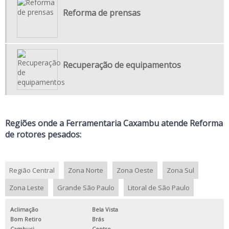
Reforma de prensas
USINAGEM DE MATRIZ
EMPRESA DE USINAGEM PESADA
EMPRESA USINAGEM
FABRICANTE DE PEÇAS PARA INDÚSTRIAS
Recuperação de equipamentos
FABRICAÇÃO DE COMPONENTES SOB MEDIDA
FABRICAÇÃO DE PEÇAS SOB ENCOMENDA
FABRICAÇÃO DE PEÇAS USINADAS
Regiões onde a Ferramentaria Caxambu atende Reforma
MANUTENÇÃO CORRETIVA DE COMPONENTES INDUSTRIAIS
de rotores pesados:
MANUTENÇÃO DE PÁS DE TURBINAS
MANUTENÇÃO DE USINAS HIDRÁULICAS
Região Central
Zona Norte
Zona Oeste
Zona Sul
REFORMA DE ROTORES PESADOS
Zona Leste
Grande São Paulo
Litoral de São Paulo
REPARO DE PÁS DE TURBINA
Aclimação
Bela Vista
SERVIÇO DE USINAGEM CNC
Bom Retiro
Brás
SERVIÇO DE USINAGEM DE PEÇAS INDUSTRIAIS
Cambuci
Centro