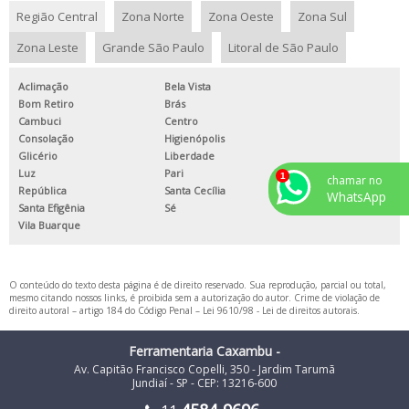
Região Central
Zona Norte
Zona Oeste
Zona Sul
SERVIÇO DE USINAGEM DE PEÇAS INDUSTRIAIS
Zona Leste
Grande São Paulo
Litoral de São Paulo
SERVIÇO DE USINAGEM INDUSTRIAL
SERVIÇO DE USINAGEM PARA INDÚSTRIAS
Aclimação
Bela Vista
Bom Retiro
Brás
TORNEARIA PESADA
Cambuci
Centro
TORNO CNC USINAGEM PESADA
Consolação
Higienópolis
Glicério
Liberdade
USINAGEM DE ALTA PRECISÃO
Luz
Pari
chamar no
República
Santa Cecília
WhatsApp
USINAGEM DE PEÇAS DE GRANDE PORTE
Santa Efigênia
Sé
USINAGEM DE PEÇAS DE PRECISÃO
Vila Buarque
USINAGEM DE PEÇAS POR ENCOMENDA
USINAGEM DE PRECISÃO
O conteúdo do texto desta página é de direito reservado. Sua reprodução, parcial ou total,
mesmo citando nossos links, é proibida sem a autorização do autor. Crime de violação de
direito autoral – artigo 184 do Código Penal –
Lei 9610/98 - Lei de direitos autorais
.
USINAGEM PARA HIDRELÉTRICAS
USINAGEM PESADA
Ferramentaria Caxambu -
Av. Capitão Francisco Copelli, 350 - Jardim Tarumã
USINAGEM SOB MEDIDA
Jundiaí - SP - CEP: 13216-600