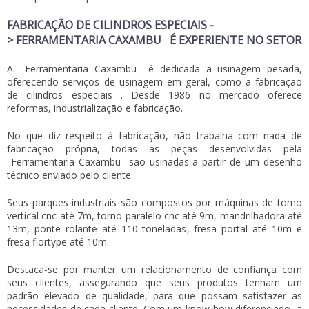
FABRICAÇÃO DE CILINDROS ESPECIAIS -
>
FERRAMENTARIA CAXAMBU
É EXPERIENTE NO SETOR
A
Ferramentaria Caxambu
é dedicada a usinagem pesada,
oferecendo serviços de usinagem em geral, como a
fabricação
de cilindros especiais
. Desde 1986 no mercado oferece
reformas, industrialização e fabricação.
No que diz respeito à fabricação, não trabalha com nada de
fabricação própria, todas as peças desenvolvidas pela
Ferramentaria Caxambu
são usinadas a partir de um desenho
técnico enviado pelo cliente.
Seus parques industriais são compostos por máquinas de torno
vertical cnc até 7m, torno paralelo cnc até 9m, mandrilhadora até
13m, ponte rolante até 110 toneladas, fresa portal até 10m e
fresa flortype até 10m.
Destaca-se por manter um relacionamento de confiança com
seus clientes, assegurando que seus produtos tenham um
padrão elevado de qualidade, para que possam satisfazer as
necessidades de cada cliente. Com um know how diferenciado, a