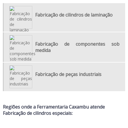
FORJARIA E USINAGEM
Fabricação de cilindros de laminação
USINAGEM DE MATRIZ
EMPRESA DE USINAGEM PESADA
EMPRESA USINAGEM
FABRICANTE DE PEÇAS PARA INDÚSTRIAS
Fabricação de componentes sob
medida
FABRICAÇÃO DE COMPONENTES SOB MEDIDA
FABRICAÇÃO DE PEÇAS SOB ENCOMENDA
FABRICAÇÃO DE PEÇAS USINADAS
Fabricação de peças industriais
MANUTENÇÃO CORRETIVA DE COMPONENTES INDUSTRIAIS
MANUTENÇÃO DE PÁS DE TURBINAS
MANUTENÇÃO DE USINAS HIDRÁULICAS
Regiões onde a Ferramentaria Caxambu atende
REFORMA DE ROTORES PESADOS
Fabricação de cilindros especiais:
REPARO DE PÁS DE TURBINA
SERVIÇO DE USINAGEM CNC