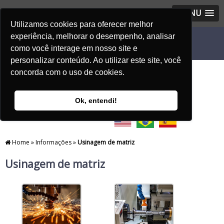
MENU
Utilizamos cookies para oferecer melhor
experiência, melhorar o desempenho, analisar
como você interage em nosso site e
personalizar conteúdo. Ao utilizar este site, você
concorda com o uso de cookies.
Ok, entendi!
Home
»
Informações
»
Usinagem de matriz
Usinagem de matriz