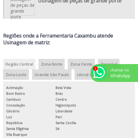
Usinagem de peças de grande porte
MANUTENÇÃO CORRETIVA DE COMPONENTES INDUSTRIAIS
MANUTENÇÃO DE PÁS DE TURBINAS
MANUTENÇÃO DE USINAS HIDRÁULICAS
Regiões onde a Ferramentaria Caxambu atende
REFORMA DE ROTORES PESADOS
Usinagem de matriz:
REPARO DE PÁS DE TURBINA
SERVIÇO DE USINAGEM CNC
Região Central
Zona Norte
Zona Oeste
Zona Sul
SERVIÇO DE USINAGEM DE PEÇAS INDUSTRIAIS
chamar no
Zona Leste
Grande São Paulo
Litoral de São Paulo
WhatsApp
SERVIÇO DE USINAGEM INDUSTRIAL
SERVIÇO DE USINAGEM PARA INDÚSTRIAS
Aclimação
Bela Vista
Bom Retiro
Brás
TORNEARIA PESADA
Cambuci
Centro
Consolação
Higienópolis
TORNO CNC USINAGEM PESADA
Glicério
Liberdade
USINAGEM DE ALTA PRECISÃO
Luz
Pari
República
Santa Cecília
USINAGEM DE PEÇAS DE GRANDE PORTE
Santa Efigênia
Sé
Vila Buarque
USINAGEM DE PEÇAS DE PRECISÃO