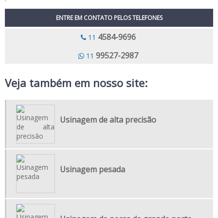
USINAGEM DE PEÇAS GRANDES
ENTRE EM CONTATO PELOS TELEFONES
USINAGEM DE PEÇAS INDUSTRIAIS
4584-9696
11
USINAGEM DE ROTORES
99527-2987
11
USINAGEM DE VIRABREQUIM
USINAGEM PALHETAS
Veja também em nosso site:
USINAGEM CARCACA
FORJARIA E USINAGEM
Usinagem de alta precisão
USINAGEM DE MATRIZ
EMPRESA DE USINAGEM PESADA
EMPRESA USINAGEM
FABRICANTE DE PEÇAS PARA INDÚSTRIAS
Usinagem pesada
FABRICAÇÃO DE COMPONENTES SOB MEDIDA
FABRICAÇÃO DE PEÇAS SOB ENCOMENDA
FABRICAÇÃO DE PEÇAS USINADAS