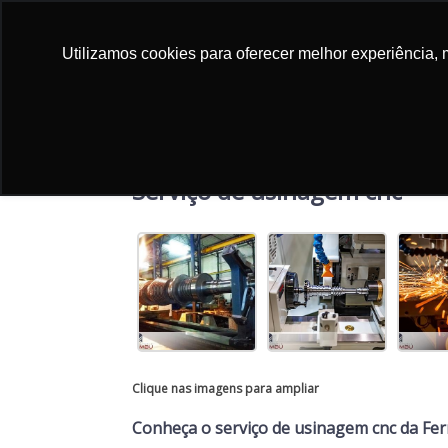
Av. Capitão Francisco Copelli, 350 - Jundiaí - SP
Utilizamos cookies para oferecer melhor experiência, 
Home
Sobre 
Home
»
Informações
»
Serviço de usinagem cnc
Serviço de usinagem cnc
Clique nas imagens para ampliar
Conheça o serviço de usinagem cnc da F