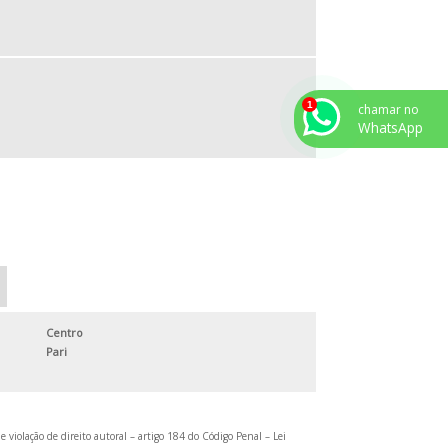
SERVIÇO DE USINAGEM INDUSTRIAL
SERVIÇO DE USINAGEM PARA INDÚSTRIAS
TORNEARIA PESADA
chamar no
TORNO CNC USINAGEM PESADA
WhatsApp
USINAGEM DE ALTA PRECISÃO
USINAGEM DE PEÇAS DE GRANDE PORTE
USINAGEM DE PEÇAS DE PRECISÃO
USINAGEM DE PEÇAS POR ENCOMENDA
USINAGEM DE PRECISÃO
USINAGEM PARA HIDRELÉTRICAS
Centro
USINAGEM PESADA
Pari
USINAGEM SOB MEDIDA
e violação de direito autoral – artigo 184 do Código Penal –
Lei