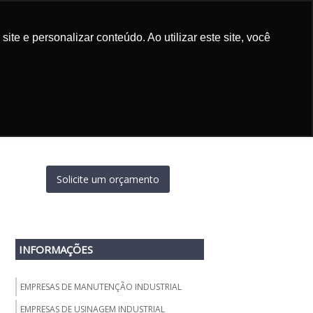
11
99527-2987
11
4584-9696
e e personalizar conteúdo. Ao utilizar este site, você
ENTRE EM CONTATO
Solicite um orçamento
INFORMAÇÕES
EMPRESAS DE MANUTENÇÃO INDUSTRIAL
EMPRESAS DE USINAGEM INDUSTRIAL