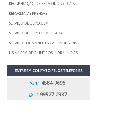
RECUPERAÇÃO DE PEÇAS INDUSTRIAIS
REFORMA DE PRENSAS
SERVIÇO DE USINAGEM
SERVIÇO DE USINAGEM PESADA
SERVIÇOS DE MANUTENÇÃO INDUSTRIAL
USINAGEM DE CILINDROS HIDRAULICOS
USINAGEM DE EIXO
ENTRE EM CONTATO PELOS TELEFONES
USINAGEM DE PEÇAS GRANDES
4584-9696
USINAGEM DE PEÇAS INDUSTRIAIS
11
USINAGEM DE ROTORES
99527-2987
11
USINAGEM DE VIRABREQUIM
USINAGEM PALHETAS
USINAGEM CARCACA
FORJARIA E USINAGEM