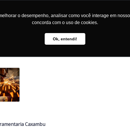
melhorar o desempenho, analisar como você interage em nosso sit
nós
Soluções
Cases
Trabalhe Conosco
Informações
concorda com o uso de cookies.
Ok, entendi!
erramentaria Caxambu