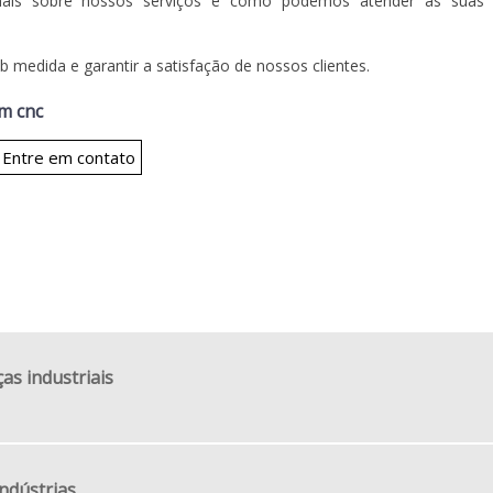
ais sobre nossos serviços e como podemos atender às suas
 medida e garantir a satisfação de nossos clientes.
m cnc
Entre em contato
as industriais
ndústrias