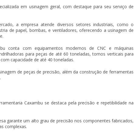
cializada em usinagem geral, com destaque para seu
serviço de
cado, a empresa atende diversos setores industriais, como o
dústria de papel, bombas, e ventiladores, oferecendo a usinagem de
e.
xambu conta com equipamentos modernos de CNC e máquinas
ndrilhadoras para peças de até 60 toneladas, tornos verticais para
s com capacidade de até 40 toneladas.
a usinagem de peças de precisão, além da construção de ferramentas
.
ramentaria Caxambu se destaca pela precisão e repetibilidade na
sa garante um alto grau de precisão nos componentes fabricados,
as complexas.