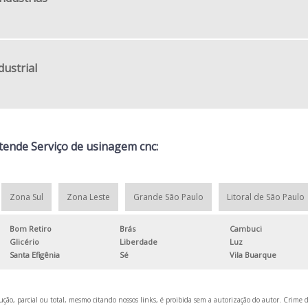
ustrial
ende Serviço de usinagem cnc:
Zona Sul
Zona Leste
Grande São Paulo
Litoral de São Paulo
Bom Retiro
Brás
Cambuci
Glicério
Liberdade
Luz
Santa Efigênia
Sé
Vila Buarque
ção, parcial ou total, mesmo citando nossos links, é proibida sem a autorização do autor. Crime d