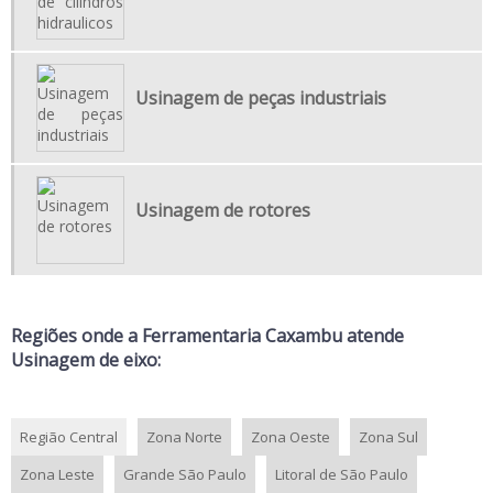
EMPRESA DE USINAGEM PESADA
EMPRESA USINAGEM
FABRICANTE DE PEÇAS PARA INDÚSTRIAS
Usinagem de peças industriais
FABRICAÇÃO DE COMPONENTES SOB MEDIDA
FABRICAÇÃO DE PEÇAS SOB ENCOMENDA
FABRICAÇÃO DE PEÇAS USINADAS
Usinagem de rotores
MANUTENÇÃO CORRETIVA DE COMPONENTES INDUSTRIAIS
MANUTENÇÃO DE PÁS DE TURBINAS
MANUTENÇÃO DE USINAS HIDRÁULICAS
Regiões onde a Ferramentaria Caxambu atende
REFORMA DE ROTORES PESADOS
Usinagem de eixo:
REPARO DE PÁS DE TURBINA
SERVIÇO DE USINAGEM CNC
Região Central
Zona Norte
Zona Oeste
Zona Sul
SERVIÇO DE USINAGEM DE PEÇAS INDUSTRIAIS
Zona Leste
Grande São Paulo
Litoral de São Paulo
SERVIÇO DE USINAGEM INDUSTRIAL