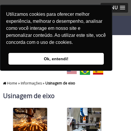
MENU
Utilizamos cookies para oferecer melhor
experiência, melhorar o desempenho, analisar
como você interage em nosso site e
personalizar conteúdo. Ao utilizar este site, você
concorda com o uso de cookies.
Ok, entendi!
Home
»
Informações
»
Usinagem de eixo
Usinagem de eixo